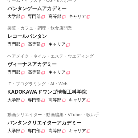
ゲーム・イラスト・CG・eスポーツ
バンタンゲームアカデミー
大学部
専門部
高等部
キャリア
製菓・カフェ・調理・飲食店開業
レコールバンタン
専門部
高等部
キャリア
ヘアメイク・ネイル・エステ・ウエディング
ヴィーナスアカデミー
専門部
高等部
キャリア
IT・プログラミング・AI・Web
KADOKAWAドワンゴ情報工科学院
大学部
専門部
高等部
キャリア
動画クリエイター・動画編集・VTuber・歌い手
バンタンクリエイターアカデミー
大学部
専門部
高等部
キャリア