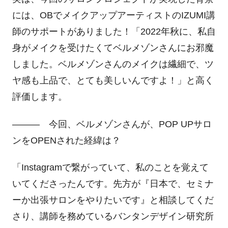
には、
OB
でメイクアップアーティストの
IZUMI
講
師のサポートがありました！「
2022
年秋に、私自
身がメイクを受けたくてベルメゾンさんにお邪魔
しました。ベルメゾンさんのメイクは繊細で、ツ
ヤ感も上品で、とても美しいんですよ！」と高く
評価します。
――― 今回、ベルメゾンさんが、
POP UP
サロ
ンを
OPEN
された経緯は？
「
Instagram
で繋がっていて、私のことを覚えて
いてくださったんです。先方が『日本で、セミナ
ーか出張サロンをやりたいです』と相談してくだ
さり、講師を務めているバンタンデザイン研究所