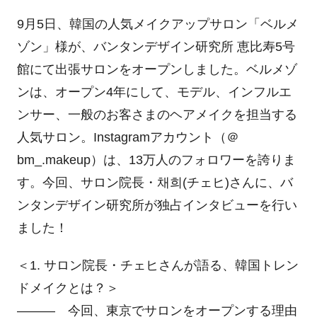
9月
5
日、韓国の人気メイクアップサロン「ベルメ
ゾン」様が、バンタンデザイン研究所 恵比寿
5
号
館にて出張サロンをオープンしました。ベルメゾ
ンは、オープン
4
年にして、モデル、インフルエ
ンサー、一般のお客さまのヘアメイクを担当する
人気サロン。
Instagram
アカウント（＠
bm_.makeup
）は、
13
万人のフォロワーを誇りま
す。今回、サロン院長・채희(チェヒ
)
さんに、バ
ンタンデザイン研究所が独占インタビューを行い
ました！
＜1
.
サロン院長・チェヒさんが語る、韓国トレン
ドメイクとは？＞
――― 今回、東京でサロンをオープンする理由