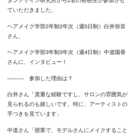
タンデザイン研究所から
2
名の在校生が参加させ
ていただきました。
ヘアメイク学部
2
年制
2
年次（週
5
日制）白井弥音
さん、
ヘアメイク学部
3
年制
3
年次（週
4
日制）中道陽香
さんに、インタビュー！
――― 参加した理由は？
白井さん「貴重な経験ですし、サロンの雰囲気が
見られるのも嬉しいです。特に、アーティストの
手つきを見ています」
中道さん「授業で、モデルさんにメイクすること