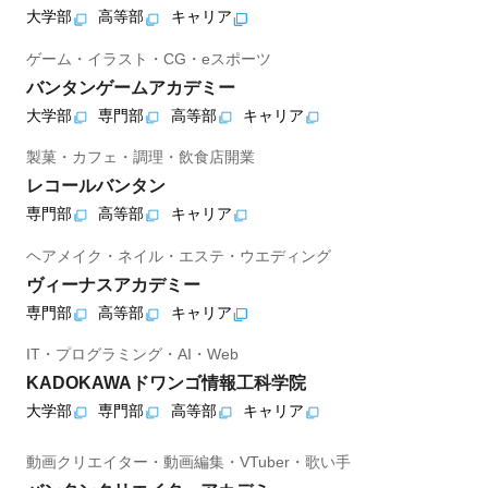
大学部
高等部
キャリア
ゲーム・イラスト・CG・eスポーツ
バンタンゲームアカデミー
大学部
専門部
高等部
キャリア
製菓・カフェ・調理・飲食店開業
レコールバンタン
専門部
高等部
キャリア
ヘアメイク・ネイル・エステ・ウエディング
ヴィーナスアカデミー
専門部
高等部
キャリア
IT・プログラミング・AI・Web
KADOKAWAドワンゴ情報工科学院
大学部
専門部
高等部
キャリア
動画クリエイター・動画編集・VTuber・歌い手