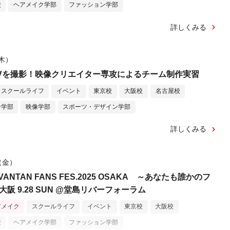
校
ヘアメイク学部
ファッション学部
詳しくみる
（木）
Vを撮影！映像クリエイター専攻によるチーム制作実習
スクールライフ
イベント
東京校
大阪校
名古屋校
ン学部
映像学部
スポーツ・デザイン学部
詳しくみる
日（金）
NTAN FANS FES.2025 OSAKA ～あなたも誰かのフ
大阪 9.28 SUN @堂島リバーフォーラム
アメイク
スクールライフ
イベント
東京校
大阪校
校
ヘアメイク学部
ファッション学部