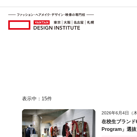
表示中：
15
件
2026年6月4日（
在校生ブランド6組
Program」