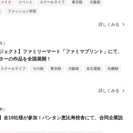
アメイク
イベント
スクールライフ
東京校
大阪校
校
ファッション学部
詳しくみる
（火）
ジェクト】ファミリーマート「ファミマプリント」にて、
ターの作品を全国展開！
スクールライフ
その他
東京校
大阪校
名古屋校
札幌校
詳しくみる
（木）
】全19社様が参加！バンタン恵比寿校舎にて、合同企業説