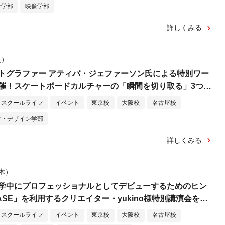
ン学部
映像学部
詳しくみる
火）
トグラファー アティバ・ジェファーソン氏による特別ワー
催！スケートボードカルチャーの「瞬間を切り取る」3つの
スクールライフ
イベント
東京校
大阪校
名古屋校
ツ・デザイン学部
詳しくみる
（木）
学中にプロフェッショナルとしてデビューするためのヒン
SE」を利用するクリエイター・yukino様特別講演会を実
スクールライフ
イベント
東京校
大阪校
名古屋校