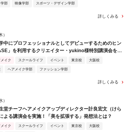
ン学部
映像学部
スポーツ・デザイン学部
詳しくみる
（木）
学中にプロフェッショナルとしてデビューするためのヒン
SE」を利用するクリエイター・yukino様特別講演会を実
アメイク
スクールライフ
イベント
東京校
大阪校
校
ヘアメイク学部
ファッション学部
詳しくみる
（水）
生堂チーフヘアメイクアップディレクター計良宏文（けら
による講演会を実施！「美を拡張する」発想法とは？
アメイク
スクールライフ
イベント
東京校
大阪校