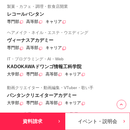
製菓・カフェ・調理・飲食店開業
レコールバンタン
専門部
高等部
キャリア
ヘアメイク・ネイル・エステ・ウエディング
ヴィーナスアカデミー
専門部
高等部
キャリア
IT・プログラミング・AI・Web
KADOKAWAドワンゴ情報工科学院
大学部
専門部
高等部
キャリア
動画クリエイター・動画編集・VTuber・歌い手
バンタンクリエイターアカデミー
大学部
専門部
高等部
キャリア
アニメ・声優・アニメCG・アニメ監督
資料請求
イベント・説明会
KADOKAWAアニメ・声優アカデミー
大学部
専門部
高等部
キャリア