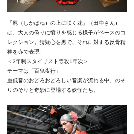
「屍（しかばね）の上に咲く花」（田中さん）
は、大人の偽りに憤りを感じる様子がベースのコ
レクション。猜疑心を黒で、それに対する反骨精
神を赤で表現。
＜2年制スタイリスト専攻1年次＞
テーマは「百鬼夜行」
重低音のおどろおどろしい音楽が流れる中、のそ
りのそりと奇妙に登場する妖怪たち。