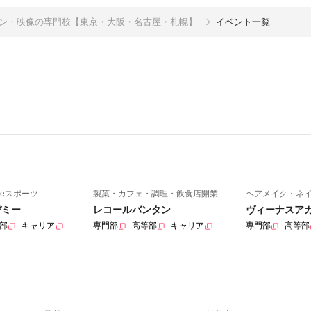
イン・映像の専門校【東京・大阪・名古屋・札幌】
イベント一覧
eスポーツ
製菓・カフェ・調理・飲食店開業
ヘアメイク・ネ
デミー
レコールバンタン
ヴィーナスア
部
キャリア
専門部
高等部
キャリア
専門部
高等部