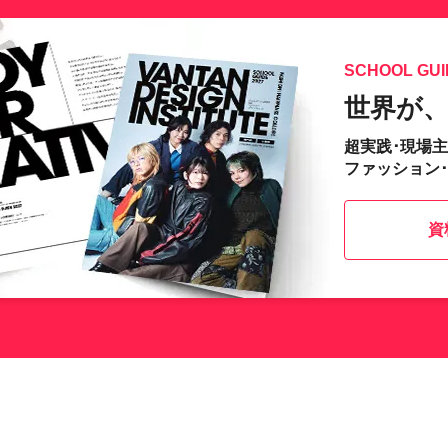
SCHOOL GUI
世界が
超実践･現場
ファッション
資