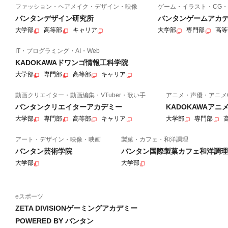
ファッション・ヘアメイク・デザイン・映像
ゲーム・イラスト・CG・
バンタンデザイン研究所
バンタンゲームアカ
大学部
高等部
キャリア
大学部
専門部
高等
IT・プログラミング・AI・Web
KADOKAWAドワンゴ情報工科学院
大学部
専門部
高等部
キャリア
動画クリエイター・動画編集・VTuber・歌い手
アニメ・声優・アニメ
バンタンクリエイターアカデミー
KADOKAWAア
大学部
専門部
高等部
キャリア
大学部
専門部
アート・デザイン・映像・映画
製菓・カフェ・和洋調理
バンタン芸術学院
バンタン国際製菓カフェ和洋調理
大学部
大学部
eスポーツ
ZETA DIVISIONゲーミングアカデミー
POWERED BY バンタン