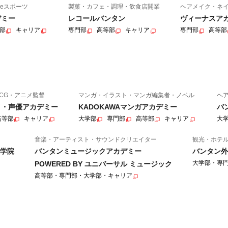
eスポーツ
製菓・カフェ・調理・飲食店開業
ヘアメイク・ネ
デミー
レコールバンタン
ヴィーナスア
部
キャリア
専門部
高等部
キャリア
専門部
高等部
CG・アニメ監督
マンガ・イラスト・マンガ編集者・ノベル
ヘ
ニメ・声優アカデミー
KADOKAWAマンガアカデミー
バ
高等部
キャリア
大学部
専門部
高等部
キャリア
大
音楽・アーティスト・サウンドクリエイター
観光・ホテ
学院
バンタンミュージックアカデミー
バンタン外
大学部・専
POWERED BY ユニバーサル ミュージック
高等部・専門部・大学部・キャリア