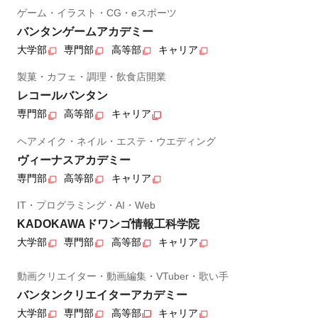
ゲーム・イラスト・CG・eスポーツ
バンタンゲームアカデミー
大学部
専門部
高等部
キャリア
製菓・カフェ・調理・飲食店開業
レコールバンタン
専門部
高等部
キャリア
ヘアメイク・ネイル・エステ・ウエディング
ヴィーナスアカデミー
専門部
高等部
キャリア
IT・プログラミング・AI・Web
KADOKAWAドワンゴ情報工科学院
大学部
専門部
高等部
キャリア
動画クリエイター・動画編集・VTuber・歌い手
バンタンクリエイターアカデミー
大学部
専門部
高等部
キャリア