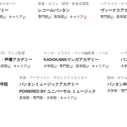
eスポーツ
製菓・カフェ・調理・飲食店開業
ヘアメイク・ネ
デミー
レコールバンタン
ヴィーナスア
部
キャリア
専門部
高等部
キャリア
専門部
高等部
CG・アニメ監督
マンガ・イラスト・マンガ編集者・ノベル
ヘ
ニメ・声優アカデミー
KADOKAWAマンガアカデミー
バ
高等部
キャリア
大学部
専門部
高等部
キャリア
大
音楽・アーティスト・サウンドクリエイター
観光・ホテ
学院
バンタンミュージックアカデミー
バンタン外
大学部・専
POWERED BY ユニバーサル ミュージック
高等部・専門部・大学部・キャリア