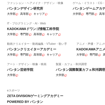
ファッション・ヘアメイク・デザイン・映像
ゲーム・イラスト・CG・
バンタンデザイン研究所
バンタンゲームアカ
大学部
高等部
キャリア
大学部
専門部
高等
IT・プログラミング・AI・Web
KADOKAWAドワンゴ情報工科学院
大学部
専門部
高等部
キャリア
動画クリエイター・動画編集・VTuber・歌い手
アニメ・声優・アニメ
バンタンクリエイターアカデミー
KADOKAWAア
大学部
専門部
高等部
キャリア
大学部
専門部
アート・デザイン・映像・映画
製菓・カフェ・和洋調理
バンタン芸術学院
バンタン国際製菓カフェ和洋調理
大学部
大学部
eスポーツ
ZETA DIVISIONゲーミングアカデミー
POWERED BY バンタン