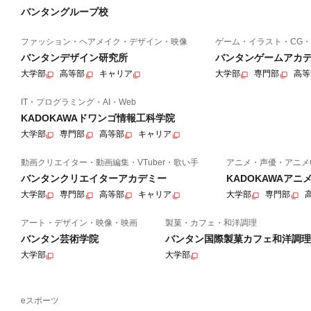
バンタングループ校
ファッション・ヘアメイク・デザイン・映像
ゲーム・イラスト・CG・
バンタンデザイン研究所
バンタンゲームアカ
大学部
高等部
キャリア
大学部
専門部
高等
IT・プログラミング・AI・Web
KADOKAWAドワンゴ情報工科学院
大学部
専門部
高等部
キャリア
動画クリエイター・動画編集・VTuber・歌い手
アニメ・声優・アニメ
バンタンクリエイターアカデミー
KADOKAWAア
大学部
専門部
高等部
キャリア
大学部
専門部
アート・デザイン・映像・映画
製菓・カフェ・和洋調理
バンタン芸術学院
バンタン国際製菓カフェ和洋調理
大学部
大学部
eスポーツ