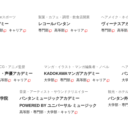
eスポーツ
製菓・カフェ・調理・飲食店開業
ヘアメイク・ネ
デミー
レコールバンタン
ヴィーナスア
部
キャリア
専門部
高等部
キャリア
専門部
高等部
CG・アニメ監督
マンガ・イラスト・マンガ編集者・ノベル
ヘ
ニメ・声優アカデミー
KADOKAWAマンガアカデミー
バ
高等部
キャリア
大学部
専門部
高等部
キャリア
大
音楽・アーティスト・サウンドクリエイター
観光・ホテ
学院
バンタンミュージックアカデミー
バンタン外
大学部・専
POWERED BY ユニバーサル ミュージック
高等部・専門部・大学部・キャリア