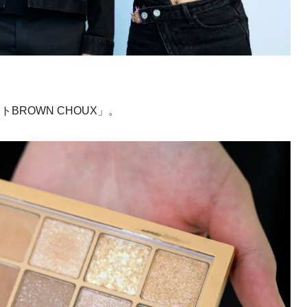
ット
BROWN CHOUX
」。