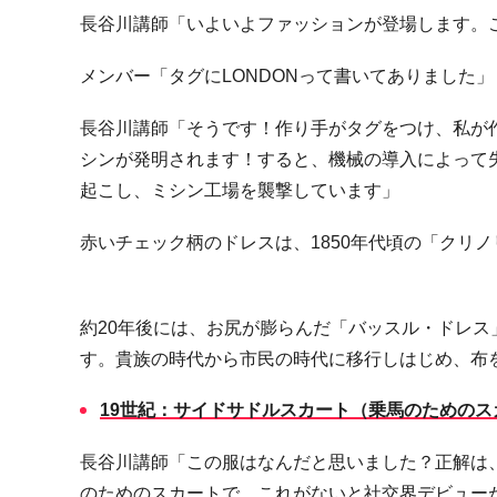
長谷川講師「いよいよファッションが登場します。
メンバー「タグに
LONDON
って書いてありました」
長谷川講師「そうです！作り手がタグをつけ、私が
シンが発明されます！すると、機械の導入によって
起こし、ミシン工場を襲撃しています」
赤いチェック柄のドレスは、
1850
年代頃の「クリノ
約
20
年後には、お尻が膨らんだ「バッスル・ドレス
す。貴族の時代から市民の時代に移行しはじめ、布
19
世紀：サイドサドルスカート（乗馬のためのス
長谷川講師「この服はなんだと思いました？正解は
のためのスカートで、これがないと社交界デビュー