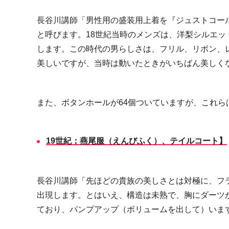
長谷川講師「男性用の盛装用上着を『ジュストコー
と呼びます。
18
世紀当時のメンズは、洋梨シルエッ
します。この時代の男らしさは、フリル、リボン、
美しいですが、当時は動いたときがいちばん美しく
また、ボタンホールが
64
個ついていますが、これら
19
世紀；燕尾服（えんびふく）、テイルコート】
長谷川講師「先ほどの貴族の美しさとは対極に、フ
出現します。とはいえ、構造は未熟で、胸にダーツ
ており、パンプアップ（ボリュームを出して）いま