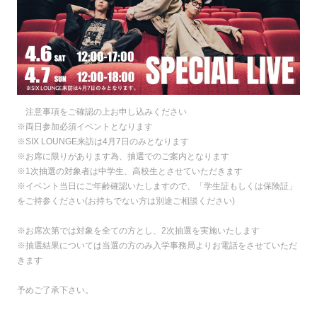
注意事項をご確認の上お申し込みください
※両日参加必須イベントとなります
※SIX LOUNGE来訪は4月7日のみとなります
※お席に限りがあります為、抽選でのご案内となります
※1次抽選の対象者は中学生、高校生とさせていただきます
※イベント当日にご年齢確認いたしますので、「学生証もしくは保険証」
をご持参ください(お持ちでない方は別途ご相談ください)
※お席次第では対象を全ての方とし、2次抽選を実施いたします
※抽選結果については当選の方のみ入学事務局よりお電話をさせていただ
きます
予めご了承下さい。